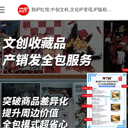
熟IP红馆,中创文科,文化IP变现,IP版权交易,全版权交易,IP授权交易,数实融合商品,NFTSH